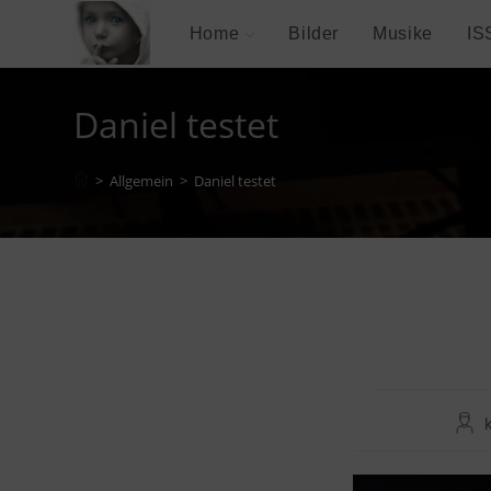
Zum
Home
Bilder
Musike
IS
Inhalt
springen
Daniel testet
>
Allgemein
>
Daniel testet
Beit
Auto