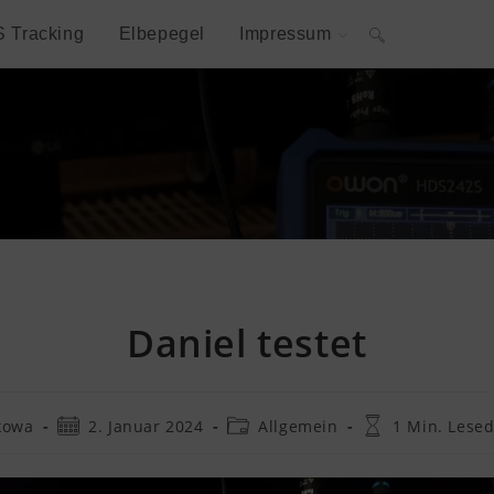
S Tracking
Elbepegel
Impressum
Website-
Suche
umschalten
Daniel testet
rags-
Beitrag
Beitrags-
Lesedauer:
kowa
2. Januar 2024
Allgemein
1 Min. Lese
r:
veröffentlicht:
Kategorie: