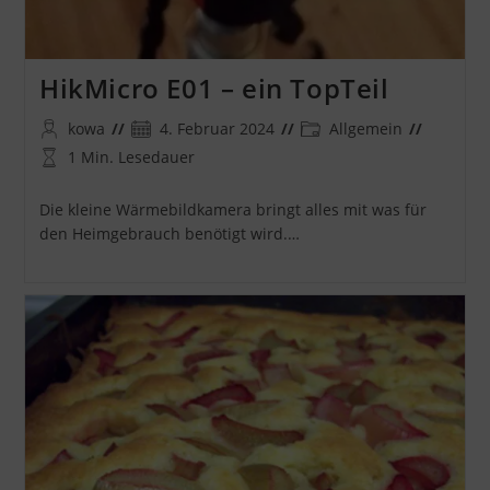
HikMicro E01 – ein TopTeil
Beitrags-
Beitrag
Beitrags-
kowa
4. Februar 2024
Allgemein
Autor:
veröffentlicht:
Kategorie:
Lesedauer:
1 Min. Lesedauer
Die kleine Wärmebildkamera bringt alles mit was für
den Heimgebrauch benötigt wird.…