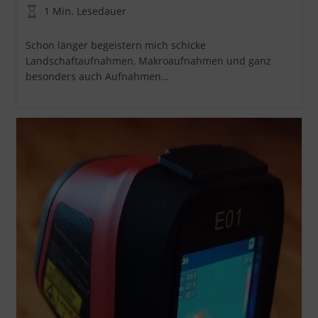
Autor:
veröffentlicht:
Kategorie:
Lesedauer:
1 Min. Lesedauer
Schon länger begeistern mich schicke
Landschaftaufnahmen, Makroaufnahmen und ganz
besonders auch Aufnahmen…