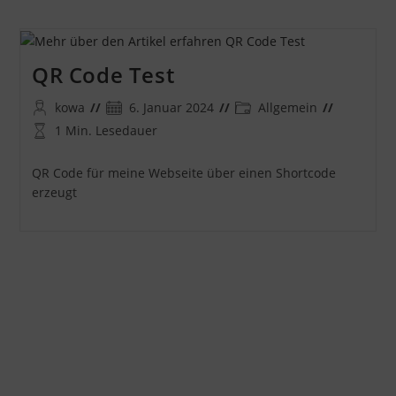
QR Code Test
Beitrags-
Beitrag
Beitrags-
kowa
6. Januar 2024
Allgemein
Autor:
veröffentlicht:
Kategorie:
Lesedauer:
1 Min. Lesedauer
QR Code für meine Webseite über einen Shortcode
erzeugt