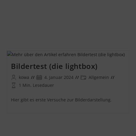
Bildertest (die lightbox)
Beitrags-
Beitrag
Beitrags-
kowa
4. Januar 2024
Allgemein
Autor:
veröffentlicht:
Kategorie:
Lesedauer:
1 Min. Lesedauer
Hier gibt es erste Versuche zur Bilderdarstellung.