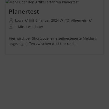
Planertest
Beitrags-
Beitrag
Beitrags-
kowa
6. Januar 2024
Allgemein
Autor:
veröffentlicht:
Kategorie:
Lesedauer:
1 Min. Lesedauer
Hier wird, per Shortcode, eine zeitgesteuerte Meldung
angezeigt.(offen zwischen 8-13 Uhr und…