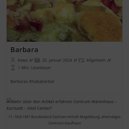
Barbara
Beitrags-
Beitrag
Beitrags-
kowa
25. Januar 2024
Allgemein
Autor:
veröffentlicht:
Kategorie:
Lesedauer:
1 Min. Lesedauer
Barbaras Rhababerbar
11.-18.8.1991 Bundesland Sachsen-Anhalt Magdeburg, ehemaliges
Centrum-Kaufhaus