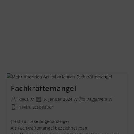
Fachkräftemangel
Beitrags-
Beitrag
Beitrags-
kowa
5. Januar 2024
Allgemein
Autor:
veröffentlicht:
Kategorie:
Lesedauer:
4 Min. Lesedauer
(Test zur Leselängenanzeige)
Als Fachkräftemangel bezeichnet man