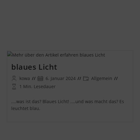
blaues Licht
Beitrags-
Beitrag
Beitrags-
kowa
6. Januar 2024
Allgemein
Autor:
veröffentlicht:
Kategorie:
Lesedauer:
1 Min. Lesedauer
....was ist das? Blaues Licht! ....und was macht das? Es
leuchtet blau.