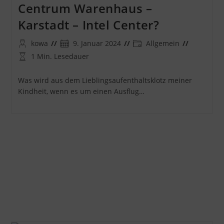
Centrum Warenhaus –
Karstadt – Intel Center?
Beitrags-
Beitrag
Beitrags-
kowa
9. Januar 2024
Allgemein
Autor:
veröffentlicht:
Kategorie:
Lesedauer:
1 Min. Lesedauer
Was wird aus dem Lieblingsaufenthaltsklotz meiner
Kindheit, wenn es um einen Ausflug…