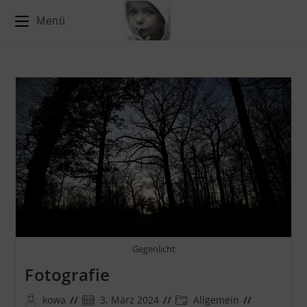
Zum
Menü
Inhalt
springen
Gegenlicht
Fotografie
Beitrags-
Beitrag
Beitrags-
kowa
3. März 2024
Allgemein