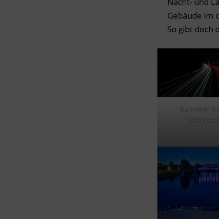
Nacht- und L
Gebäude im d
So gibt doch 
kurz vorm A
Weihnach