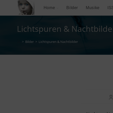
Zum
Home
Bilder
Musike
IS
Inhalt
springen
Lichtspuren & Nachtbilde
>
Bilder
>
Lichtspuren & Nachtbilder
Be
Au