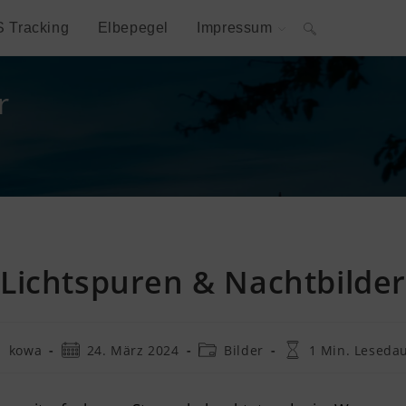
S Tracking
Elbepegel
Impressum
Website-
Suche
r
umschalten
Lichtspuren & Nachtbilder
itrags-
Beitrag
Beitrags-
Lesedauer:
kowa
24. März 2024
Bilder
1 Min. Leseda
tor:
veröffentlicht:
Kategorie: