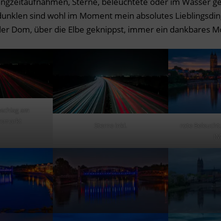
angzeitaufnahmen, Sterne, beleuchtete oder im Wasser ge
unklen sind wohl im Moment mein absolutes Lieblingsdin
der Dom, über die Elbe geknippst, immer ein dankbares Mo
nschlag am
tsmarkt
Sterne inkl.
rote Beleucht
(M