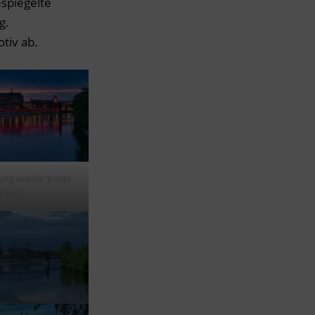
spiegelte
g.
tiv ab.
ung wieder intakt
ai ’24)